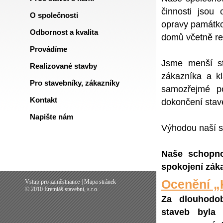
činnosti jsou
O společnosti
opravy památko
Odbornost a kvalita
domů včetně rea
Provádíme
Jsme menší st
Realizované stavby
zákazníka a k
Pro stavebníky, zákazníky
samozřejmé p
Kontakt
dokončení stav
Napište nám
Výhodou naší sp
Naše schopnos
spokojení záka
Ocenění „
Vstup pro zaměstnance
|
Mapa stránek
© 2010 Eremiáš stavební, s.r.o.
Za dlouhodob
staveb byla