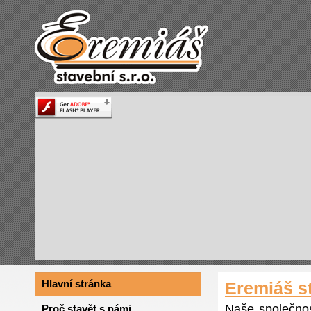
Hlavní stránka
Eremiáš st
Naše společnos
Proč stavět s námi