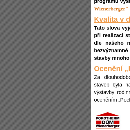
programu výs
Wienerberger"
Kvalita v d
Tato slova vy
při realizaci 
dle našeho ná
bezvýznamné d
stavby mnoho 
Ocenění „
Za dlouhodobo
staveb byla n
výstavby rod
oceněním „Poch